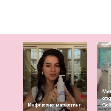
Ме
отк
Инфлюенс-маркетинг
Gel