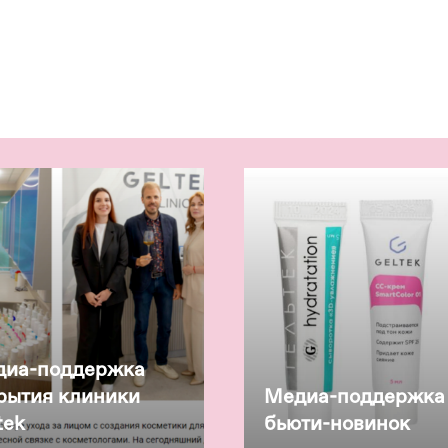
диа-поддержка
рытия клиники
Медиа-поддержка
tek
бьюти-новинок