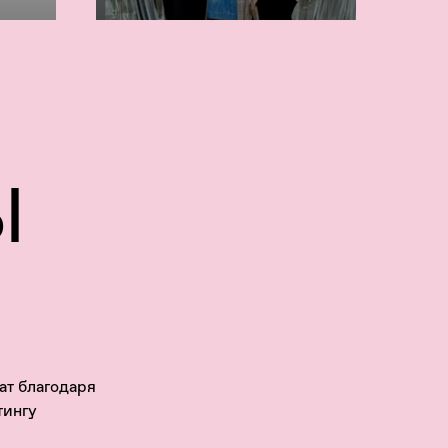
Ы
ат благодаря
ингу