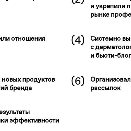
и укрепили 
рынке профе
или отношения
Системно вы
с дерматоло
и бьюти-бло
 новых продуктов
Организовал
тий бренда
рассылок
езультаты
ики эффективности