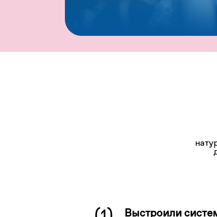
нату
Выстроили систе